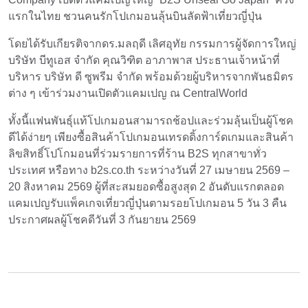
แรกในไทย ชวนคนรักโปเกมอนลุ้นบินลัดฟ้าเที่ยวญี่ปุ่น
EN
TH
ZH
โดยได้รับเกียรติจากดร.มลฤดี เลิศอุทัย กรรมการผู้จัดการใหญ่
บริษัท บีทูเอส จำกัด คุณวิฑิต อาภาพาส ประธานเจ้าหน้าที่
บริหาร บริษัท ดี ซูพรีม จำกัด พร้อมด้วยผู้บริหารจากพันธมิตร
ต่าง ๆ เข้าร่วมงานเปิดตัวแคมเปญ ณ CentralWorld
ทั้งนี้แฟนพันธุ์แท้โปเกมอนสามารถช้อปและร่วมลุ้นเป็นผู้โชค
ดีได้ง่ายๆ เพียงซื้อสินค้าโปเกมอนเทรดดิ้งการ์ดเกมและสินค้า
ลิขสิทธิ์โปโกมอนที่ร่วมรายการที่ร้าน B2S ทุกสาขาทั่ว
ประเทศ หรือทาง b2s.co.th ระหว่างวันที่ 27 เมษายน 2569 –
20 สิงหาคม 2569 ผู้ที่สะสมยอดซื้อสูงสุด 2 อันดับแรกตลอด
แคมเปญรับแพ็คเกจเที่ยวญี่ปุ่นตามรอยโปเกมอน 5 วัน 3 คืน
ประกาศผลผู้โชคดีวันที่ 3 กันยายน 2569