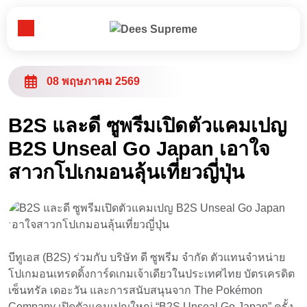
Toggle Menu
หน้าหลัก
08 พฤษภาคม 2569
เกี่ยวกับเรา
B2S และดี ซูพรีมเปิดตัวแคมเปญ
B2S Unseal Go Japan เอาใจ
ธุรกิจของเรา
สาวกโปเกมอนลุ้นเที่ยวญี่ปุ่น
ข่าวสารข้อมูล
ลูกค้าคนสำคัญ
บีทูเอส (B2S) ร่วมกับ บริษัท ดี ซูพรีม จำกัด ตัวแทนจำหน่าย
โปเกมอนเทรดดิ้งการ์ดเกมเจ้าเดียวในประเทศไทย บัตรเครดิต
ติดต่อเรา
เซ็นทรัล เดอะวัน และการสนับสนุนจาก The Pokémon
Company เปิดตัวแคมเปญใหญ่ “B2S Unseal Go Japan” ครั้ง